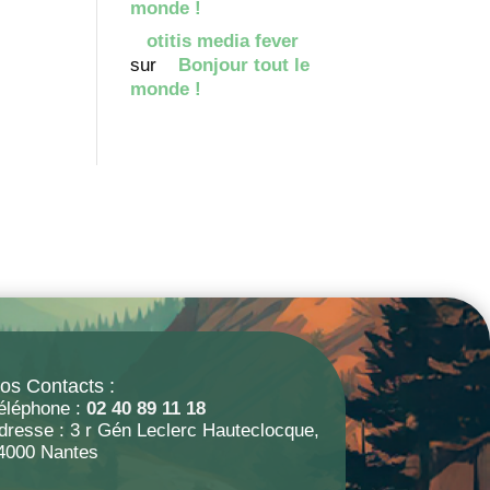
monde !
otitis media fever
sur
Bonjour tout le
monde !
os Contacts :
éléphone :
02 40 89 11 18
dresse : 3 r Gén Leclerc Hauteclocque,
4000 Nantes